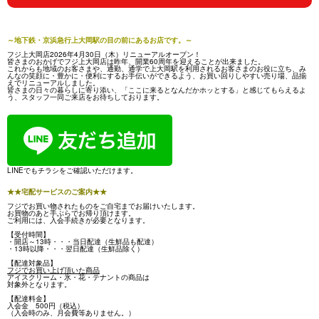
～地下鉄・京浜急行上大岡駅の目の前にあるお店です。～
フジ上大岡店2026年4月30日（木）リニューアルオープン！
皆さまのおかげでフジ上大岡店は昨年、開業60周年を迎えることが出来ました。
これからも地域のお客さまや、通勤、通学で上大岡駅を利用されるお客さまのお役に立ち、み
んなの笑顔に・豊かに・便利にするお手伝いができるよう、お買い回りしやすい売り場、品揃
えでリニューアルしました。
皆さまの日々の暮らしに寄り添い、「ここに来るとなんだかホッとする」と感じてもらえるよ
う、スタッフ一同ご来店をお待ちしております。
LINEでもチラシをご確認いただけます。
★★宅配サービスのご案内★★
フジでお買い物されたものをご自宅までお届けいたします。
お買物のあと手ぶらでお帰り頂けます。
ご利用には、入会手続きが必要となります。
【受付時間】
・開店～13時・・・当日配達（生鮮品も配達）
・13時以降・・・翌日配達（生鮮品除く）
【配達対象品】
フジでお買い上げ頂いた商品
アイスクリーム・氷・花・テナントの商品は
対象外となります。
【配達料金】
入会金 500円（税込）
（入会時のみ、月会費等ありません。）