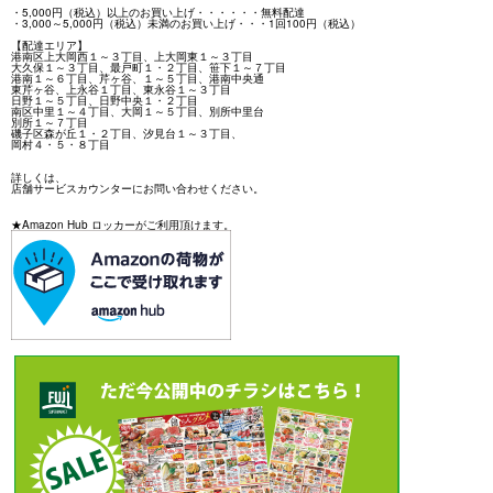
・5,000円（税込）以上のお買い上げ・・・・・・無料配達
・3,000～5,000円（税込）未満のお買い上げ・・・1回100円（税込）
【配達エリア】
港南区上大岡西１～３丁目、上大岡東１～３丁目
大久保１～３丁目、最戸町１・２丁目、笹下１～７丁目
港南１～６丁目、芹ヶ谷、１～５丁目、港南中央通
東芹ヶ谷、上永谷１丁目、東永谷１～３丁目
日野１～５丁目、日野中央１・２丁目
南区中里１～４丁目、大岡１～５丁目、別所中里台
別所１～７丁目
磯子区森が丘１・２丁目、汐見台１～３丁目、
岡村４・５・８丁目
詳しくは、
店舗サービスカウンターにお問い合わせください。
★Amazon Hub ロッカーがご利用頂けます。