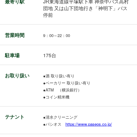
最寄り駅
JR東海道線平塚駅下車 神奈中バス高村
団地 又は山下団地行き「神明下」バス
停前
営業時間
9：00～22：00
駐車場
175台
お取り扱い
●酒
取り扱い有り
●ベーカリー 取り扱い有り
●ATM （横浜銀行）
●コイン精米機
テナント
●清水クリーニング
●パシオス
https://www.paseos.co.jp/