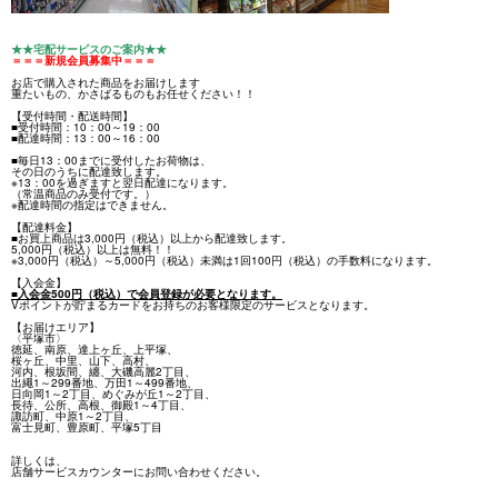
★★宅配サービスのご案内★★
＝
＝＝新規会員募集中＝＝＝
お店で購入された商品をお届けします
重たいもの、かさばるものもお任せください！！
【受付時間・配送時間】
■受付時間：10：00～19：00
■配達時間：13：00～16：00
■毎日13：00までに受付したお荷物は、
その日のうちに配達致します。
※13：00を過ぎますと翌日配達になります。
（常温商品のみ受付です。）
※配達時間の指定はできません。
【配達料金】
■お買上商品は3,000円（税込）以上から配達致します。
5,000円（税込）以上は無料！！
※3,000円（税込）～5,000円（税込）未満は1回100円（税込）の手数料になります。
【入会金】
■入会金500円（税込）で会員登録が必要となります。
Vポイントが貯まるカードをお持ちのお客様限定のサービスとなります。
【お届けエリア】
〈平塚市〉
徳延、南原、達上ヶ丘、上平塚、
桜ヶ丘、中里、山下、高村、
河内、根坂間、纏、大磯高麗2丁目、
出繩1～299番地、万田1～499番地、
日向岡1～2丁目、めぐみが丘1～2丁目、
長待、公所、高根、御殿1～4丁目、
諏訪町、中原1～2丁目、
富士見町、豊原町、平塚5丁目
詳しくは、
店舗サービスカウンターにお問い合わせください。