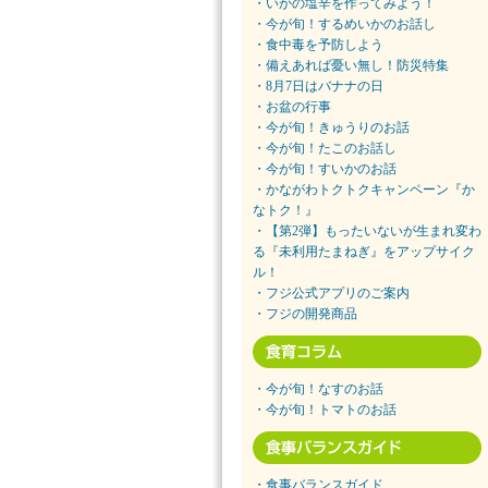
・いかの塩辛を作ってみよう！
・今が旬！するめいかのお話し
・食中毒を予防しよう
・備えあれば憂い無し！防災特集
・8月7日はバナナの日
・お盆の行事
・今が旬！きゅうりのお話
・今が旬！たこのお話し
・今が旬！すいかのお話
・かながわトクトクキャンペーン『か
なトク！』
・【第2弾】もったいないが生まれ変わ
る『未利用たまねぎ』をアップサイク
ル！
・フジ公式アプリのご案内
・フジの開発商品
・今が旬！なすのお話
・今が旬！トマトのお話
・食事バランスガイド