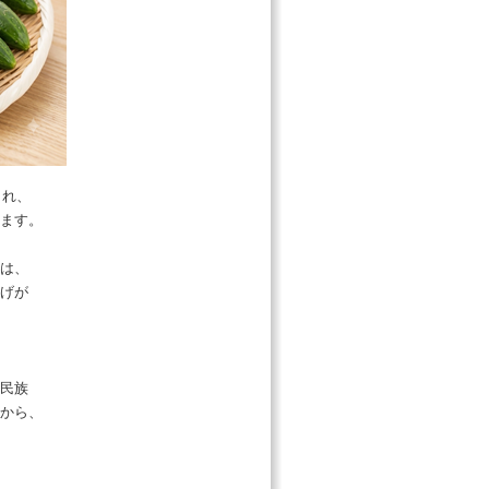
され、
ます。
は、
げが
民族
から、