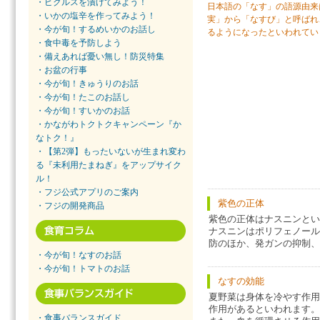
・ピクルスを漬けてみよう！
日本語の「なす」の語源由来
・いかの塩辛を作ってみよう！
実」から「なすび」と呼ばれ
・今が旬！するめいかのお話し
るようになったといわれてい
・食中毒を予防しよう
・備えあれば憂い無し！防災特集
・お盆の行事
・今が旬！きゅうりのお話
・今が旬！たこのお話し
・今が旬！すいかのお話
・かながわトクトクキャンペーン『か
なトク！』
・【第2弾】もったいないが生まれ変わ
る『未利用たまねぎ』をアップサイク
ル！
・フジ公式アプリのご案内
紫色の正体
・フジの開発商品
紫色の正体はナスニンとい
ナスニンはポリフェノール
防のほか、発ガンの抑制、
・今が旬！なすのお話
・今が旬！トマトのお話
なすの効能
夏野菜は身体を冷やす作用
作用があるといわれます。
・食事バランスガイド