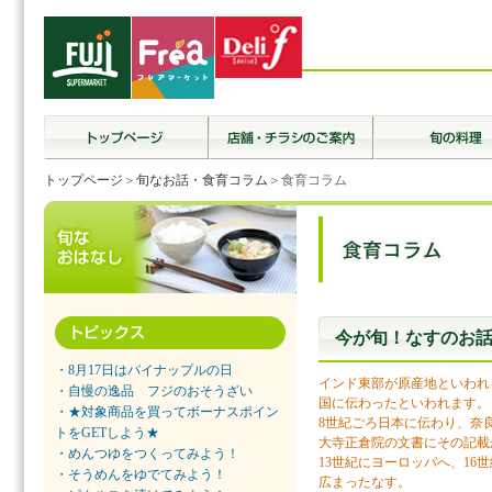
トップページ
＞
旬なお話・食育コラム
＞食育コラム
今が旬！なすのお
・8月17日はパイナップルの日
インド東部が原産地といわれ
・自慢の逸品 フジのおそうざい
国に伝わったといわれます。
・★対象商品を買ってボーナスポイン
8世紀ごろ日本に伝わり、奈
トをGETしよう★
大寺正倉院の文書にその記載
・めんつゆをつくってみよう！
13世紀にヨーロッパへ、16
・そうめんをゆでてみよう！
広まったなす。