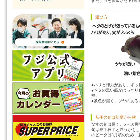
また、血を循環させる作用
選び方
●ハリと弾力があり、ずっ
●ヘタの黒い筋がはっきり
鮮。
●紫色が濃く、ツヤのある
茄子の旬は初夏から秋
なすの旬は長く、5～10
旬は夏？秋？と迷うかもし
のピークは8月頃のため、