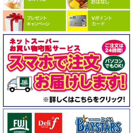
2026.04.01
富士シティオは横浜DeNAベイスターズへのスポンサーシップを継
続いたします
2025.12.26
横浜市立東高校「Premium Program」に参加しました
2025.09.04
未利用玉ねぎを美味しく“アップサイクル”！富士シティオ、三菱食
品、グリーンエース、浜食産が共同開発の「玉ねぎ醤油ドレッシン
グ」新発売
2025.08.07
Bみらいアクション「DB.スターマンカップ2025」にてサンプリング
を実施しました