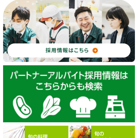
2026.07.15
8月ふれあいクーポン交換キャンペーンのお知らせ
フジ・デリド各店で発行の「ふれあいクーポン」もご利用いただけ
ます。
2026.07.04
新ブランド「フレア善行店」がオープンしました ～生鮮のエースと
して、毎日の食卓をもっと幸せに～
2026.05.25
未利用玉ねぎを美味しく“アップサイクル” “もったいない”が生まれ
変わる第２弾！「自家製たれが決め手！豚生姜焼弁当」新発売
2026.04.16
従業員体験向上プラットフォーム「TUNAG」を導入 ～従業員一人
ひとりが参画する、全社に一体感を生むコミュニケーションDXへ
2026.04.10
第17回からあげグランプリ東日本スーパー総菜部門で「神奈川の
味！湘南ゴールド入り鶏もも塩唐揚」が“金賞”を受賞